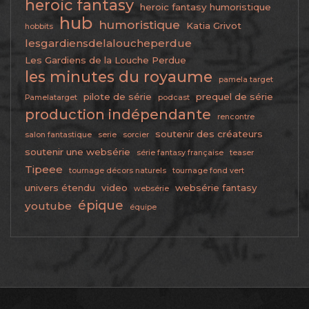
heroic fantasy
heroic fantasy humoristique
hub
humoristique
Katia Grivot
hobbits
lesgardiensdelaloucheperdue
Les Gardiens de la Louche Perdue
les minutes du royaume
pamela target
pilote de série
prequel de série
Pamelatarget
podcast
production indépendante
rencontre
soutenir des créateurs
salon fantastique
serie
sorcier
soutenir une websérie
série fantasy française
teaser
Tipeee
tournage décors naturels
tournage fond vert
univers étendu
video
websérie fantasy
websérie
épique
youtube
équipe