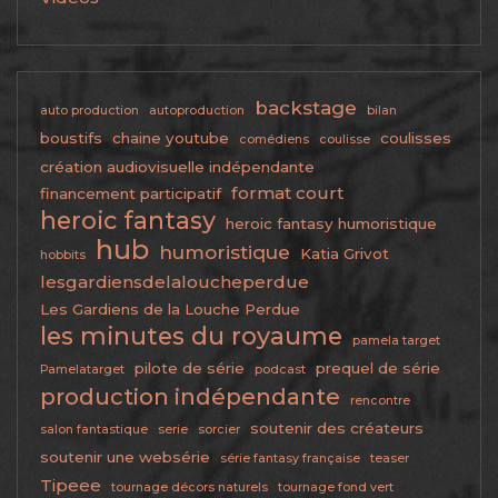
backstage
auto production
autoproduction
bilan
boustifs
chaine youtube
coulisses
comédiens
coulisse
création audiovisuelle indépendante
format court
financement participatif
heroic fantasy
heroic fantasy humoristique
hub
humoristique
Katia Grivot
hobbits
lesgardiensdelaloucheperdue
Les Gardiens de la Louche Perdue
les minutes du royaume
pamela target
pilote de série
prequel de série
Pamelatarget
podcast
production indépendante
rencontre
soutenir des créateurs
salon fantastique
serie
sorcier
soutenir une websérie
série fantasy française
teaser
Tipeee
tournage décors naturels
tournage fond vert