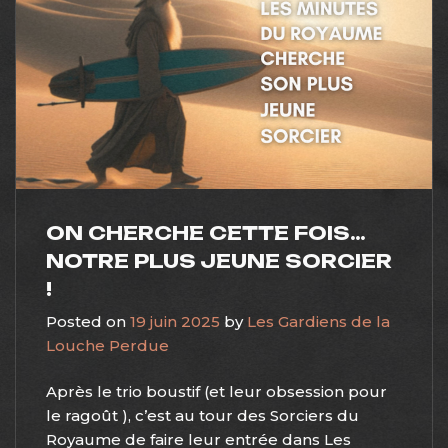
ON CHERCHE CETTE FOIS…
NOTRE PLUS JEUNE SORCIER
!
Posted on
19 juin 2025
by
Les Gardiens de la
Louche Perdue
Après le trio boustif (et leur obsession pour
le ragoût ), c’est au tour des Sorciers du
Royaume de faire leur entrée dans Les