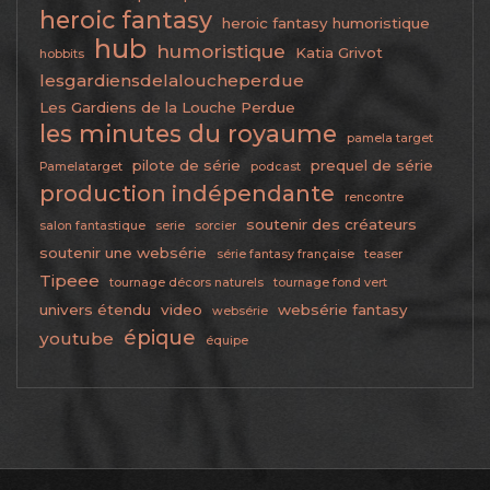
heroic fantasy
heroic fantasy humoristique
hub
humoristique
Katia Grivot
hobbits
lesgardiensdelaloucheperdue
Les Gardiens de la Louche Perdue
les minutes du royaume
pamela target
pilote de série
prequel de série
Pamelatarget
podcast
production indépendante
rencontre
soutenir des créateurs
salon fantastique
serie
sorcier
soutenir une websérie
série fantasy française
teaser
Tipeee
tournage décors naturels
tournage fond vert
univers étendu
video
websérie fantasy
websérie
épique
youtube
équipe