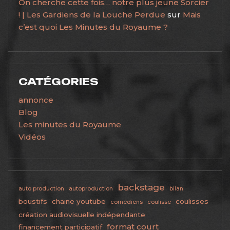
On cherche cette fois… notre plus jeune Sorcier
! | Les Gardiens de la Louche Perdue
sur
Mais
c’est quoi Les Minutes du Royaume ?
CATÉGORIES
annonce
Blog
Les minutes du Royaume
Vidéos
backstage
auto production
autoproduction
bilan
boustifs
chaine youtube
coulisses
comédiens
coulisse
création audiovisuelle indépendante
format court
financement participatif