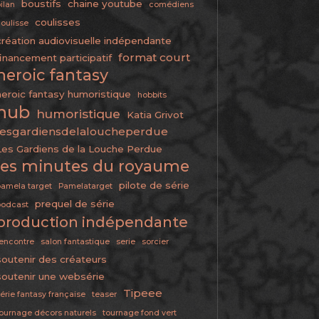
boustifs
chaine youtube
ilan
comédiens
coulisses
oulisse
création audiovisuelle indépendante
format court
financement participatif
heroic fantasy
heroic fantasy humoristique
hobbits
hub
humoristique
Katia Grivot
lesgardiensdelaloucheperdue
Les Gardiens de la Louche Perdue
les minutes du royaume
pilote de série
amela target
Pamelatarget
prequel de série
podcast
production indépendante
encontre
salon fantastique
serie
sorcier
soutenir des créateurs
soutenir une websérie
Tipeee
érie fantasy française
teaser
ournage décors naturels
tournage fond vert