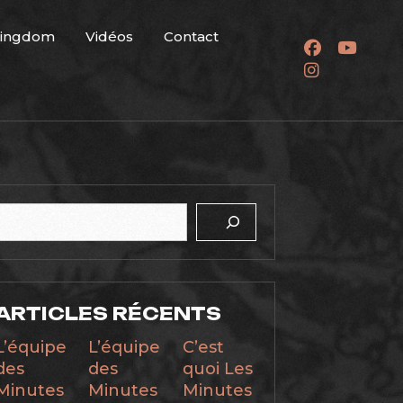
Kingdom
Vidéos
Contact
Rechercher
ARTICLES RÉCENTS
L’équipe
L’équipe
C’est
des
des
quoi Les
Minutes
Minutes
Minutes