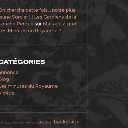
On cherche cette fois… notre plus
jeune Sorcier ! | Les Gardiens de la
Louche Perdue
sur
Mais c’est quoi
Les Minutes du Royaume ?
CATÉGORIES
annonce
Blog
Les minutes du Royaume
Vidéos
backstage
uto production
autoproduction