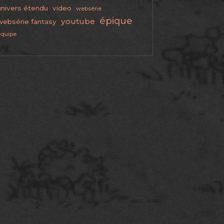
univers étendu
video
websérie
épique
youtube
websérie fantasy
équipe