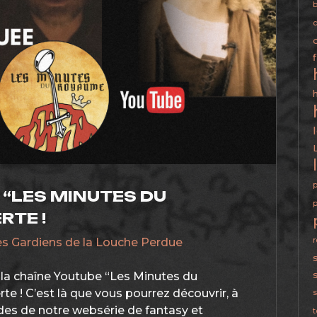
b
c
p
 “LES MINUTES DU
RTE !
r
es Gardiens de la Louche Perdue
 la chaîne Youtube “Les Minutes du
e ! C’est là que vous pourrez découvrir, à
s
odes de notre websérie de fantasy et
t