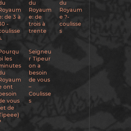
du
du
du
Royaum
Royaum
Royaum
e: de 3 à
e: de
e ?-
30 -
trois à
coulisse
coulisse
trente
s
s.
Pourqu
Seigneu
oi les
r Tipeur
minutes
on a
du
besoin
Royaum
de vous
e ont
–
besoin
Coulisse
de vous
s
(et de
Tipeee)
?