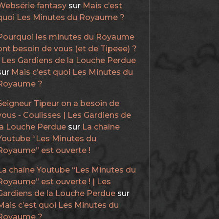
Websérie fantasy
sur
Mais c’est
quoi Les Minutes du Royaume ?
Pourquoi les minutes du Royaume
ont besoin de vous (et de Tipeee) ?
| Les Gardiens de la Louche Perdue
sur
Mais c’est quoi Les Minutes du
Royaume ?
Seigneur Tipeur on a besoin de
vous - Coulisses | Les Gardiens de
la Louche Perdue
sur
La chaîne
Youtube “Les Minutes du
Royaume” est ouverte !
La chaîne Youtube “Les Minutes du
Royaume” est ouverte ! | Les
Gardiens de la Louche Perdue
sur
Mais c’est quoi Les Minutes du
Royaume ?