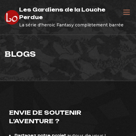
Skip
Les Gardiens de la Louche
to
Perdue
content
La série d'heroic Fantasy complètement barrée
BLOGS
ENVIE DE SOUTENIR
L’AVENTURE ?
Partagez notre projet
autour de vous !